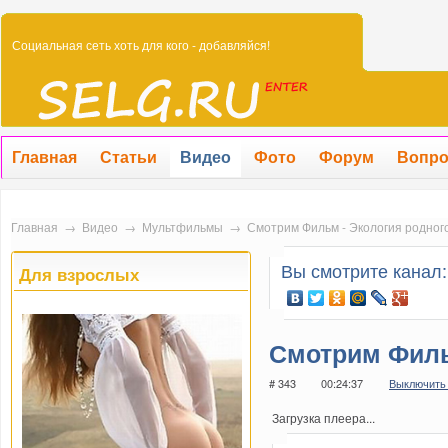
Социальная сеть хоть для кого - добавляйся!
Главная
Статьи
Видео
Фото
Форум
Вопр
Главная
→
Видео
→
Мультфильмы
→
Смотрим Фильм - Экология родног
Вы смотрите канал
Для взрослых
Смотрим Филь
глазами дете
# 343
00:24:37
Выключить
Загрузка плеера...