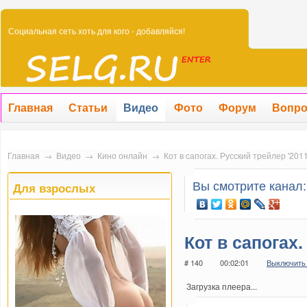
Социальная сеть хоть для кого - добавляйся!
Главная
Статьи
Видео
Фото
Форум
Вопр
Главная
→
Видео
→
Кино онлайн
→
Кот в сапогах. Русский трейлер '2011
Вы смотрите канал
Для взрослых
Кот в сапогах.
# 140
00:02:01
Выключить
Загрузка плеера...